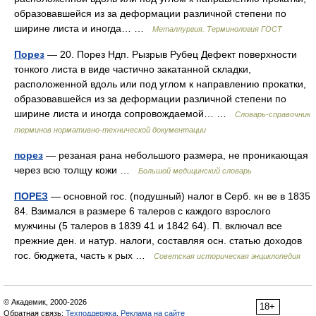
образовавшейся из за деформации различной степени по
ширине листа и иногда… …
Металлургия. Терминология ГОСТ
Порез
— 20. Порез Ндп. Рызрыв Рубец Дефект поверхности
тонкого листа в виде частично закатанной складки,
расположенной вдоль или под углом к направлению прокатки,
образовавшейся из за деформации различной степени по
ширине листа и иногда сопровождаемой… …
Словарь-справочник
терминов нормативно-технической документации
порез
— резаная рана небольшого размера, не проникающая
через всю толщу кожи …
Большой медицинский словарь
ПОРЕЗ
— основной гос. (подушный) налог в Серб. кн ве в 1835
84. Взимался в размере 6 талеров с каждого взрослого
мужчины (5 талеров в 1839 41 и 1842 64). П. включал все
прежние ден. и натур. налоги, составляя осн. статью доходов
гос. бюджета, часть к рых …
Советская историческая энциклопедия
© Академик, 2000-2026
18+
Обратная связь:
Техподдержка
,
Реклама на сайте