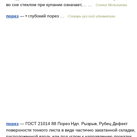
во сне стеклом при купании означает,… …
Сонник Мельникова
порез
— • глубокий порез …
Словарь русской идиоматики
порез
— ГОСТ 21014 88 Порез Ндп. Рызрыв, Рубец Дефект
поверхности тонкого листа в виде частично закатанной складки,
расположенной вдоль или под углом к направлению прокатки,