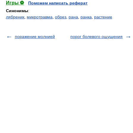
Игры ⚽
Поможем написать реферат
Синонимы
:
лябреник
,
микротравма
,
обрез
,
рана
,
ранка
,
растение
поражение молнией
порог болевого ощущения