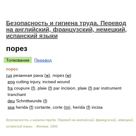
Безопасность и гигиена труда. Перевод
на английский, французский, немецкий,
испанский языки
порез
Толкование
Перевод
порез
rus
резанная рана (
ж
), порез (
м
)
eng
cutting injury, incised wound
fra
coupure (
f
), plaie (
f
) par incision, plaie (
f
) par instrument
tranchant
deu
Schnittwunde (
f
)
spa
herida (
f
) cortante, corte (
m
), herida (
f
) incisa
Безопасность и гигиена труда. Перевод на английский, французский, немецкий,
испанский языки. - Женева
.
1993
.